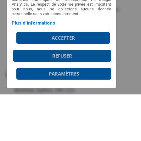
Analytics. Le respect de votre vie privée est important
pour nous, nous ne collectons aucune donnée
Association des Aviateurs Région Mont-Tremblant
personnelle sans votre consentement.
Club Aéronautique d’Abitibi-Ouest
Plus d'informations
Association des gens de l’aviation de Gatineau
ACCEPTER
Club aéronautique d'Amos
Association
des
pilotes Drummondville
REFUSER
Membres corporatifs
NOUS JOINDRE
PARAMÈTRES
CP 89022, CSP Malec
Montréal, Québec, H9C 2Z3
Ligne sans frais : 1-877-317-2727
info@aviateurs.quebec
HORAIRE
Du lundi au jeudi de 8h30 à 17h