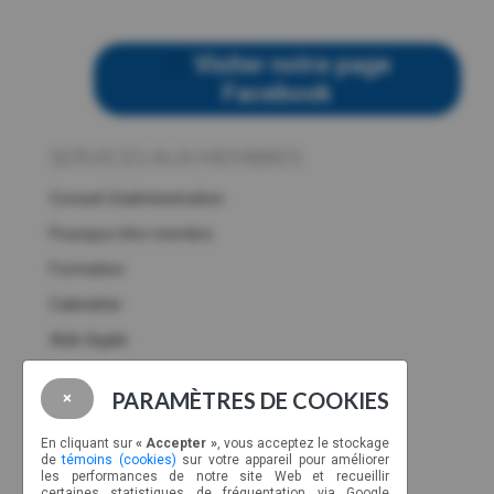
Visiter notre page
Facebook
SERVICES AUX MEMBRES
Conseil d’administration
Pourquoi être membre
Formation
Calendrier
Aide légale
Petites annonces
PARAMÈTRES DE COOKIES
×
DEVENIR MEMBRE
En cliquant sur
« Accepter »
, vous acceptez le stockage
Aviateurs.Québec
de
témoins (cookies)
sur votre appareil pour améliorer
les performances de notre site Web et recueillir
Association Pilotes Mauricie
certaines statistiques de fréquentation via Google