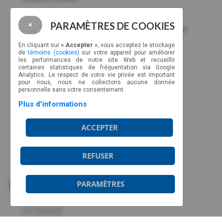
Association Pilotes Mauricie
PARAMÈTRES DE COOKIES
×
Association des Aviateurs Région Mont-Tremblant
Club Aéronautique d’Abitibi-Ouest
En cliquant sur
« Accepter »
, vous acceptez le stockage
de
témoins (cookies)
sur votre appareil pour améliorer
les performances de notre site Web et recueillir
Association des gens de l’aviation de Gatineau
certaines statistiques de fréquentation via Google
Analytics. Le respect de votre vie privée est important
Club aéronautique d'Amos
pour nous, nous ne collectons aucune donnée
personnelle sans votre consentement.
Association
des
pilotes Drummondville
Plus d'informations
Membres corporatifs
NOUS JOINDRE
ACCEPTER
CP 89022, CSP Malec
REFUSER
Montréal, Québec, H9C 2Z3
Ligne sans frais : 1-877-317-2727
info@aviateurs.quebec
PARAMÈTRES
HORAIRE