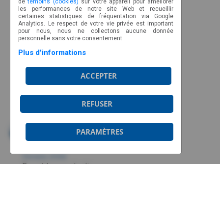
de
témoins (cookies)
sur votre appareil pour améliorer
les performances de notre site Web et recueillir
Membres corporatifs
certaines statistiques de fréquentation via Google
Analytics. Le respect de votre vie privée est important
NOUS JOINDRE
pour nous, nous ne collectons aucune donnée
personnelle sans votre consentement.
CP 89022, CSP Malec
Plus d'informations
Montréal, Québec, H9C 2Z3
Ligne sans frais : 1-877-317-2727
ACCEPTER
info@aviateurs.quebec
REFUSER
HORAIRE
PARAMÈTRES
Du lundi au jeudi de 8h30 à 17h
Le vendredi de 8h30 à 12h
Horaire d’été:
Fermé les vendredis
© 2026 Aviateurs Québec | Copyright