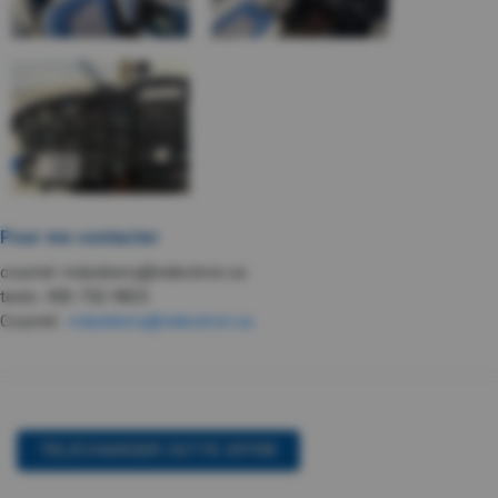
Pour me contacter
courriel: mdunberry@videotron.ca
texto: 450-752-9825
Courriel :
mdunberry@videotron.ca
TÉLÉCHARGER CETTE OFFRE