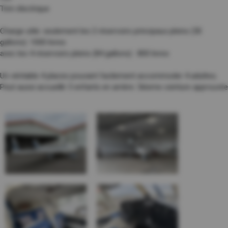
Trim électrique
Charge utile: seulement les 2 réservoirs principaux pleins (50
gallons): 1000 livres
avec les 4 réservoirs pleins (84 gallons) : 800 livres
Un véritable 4 places pouvant facilement accommoder 4 adultes;
Peut aussi accueillir 3 enfants en arrière: 3ièeme ceinture approuvée