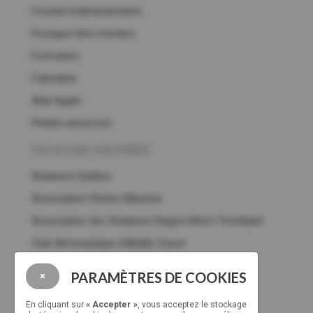
Conseil d’administration
Pourquoi être membre
Formation
Calendrier
Aide légale
Petites annonces
DEVENIR MEMBRE
Aviateurs.Québec
Association Pilotes Mauricie
Association des Aviateurs Région Mont-Tremblant
Club Aéronautique d’Abitibi-Ouest
Association des gens de l’aviation de Gatineau
PARAMÈTRES DE COOKIES
×
Club aéronautique d'Amos
En cliquant sur
« Accepter »
, vous acceptez le stockage
Association
des
pilotes Drummondville