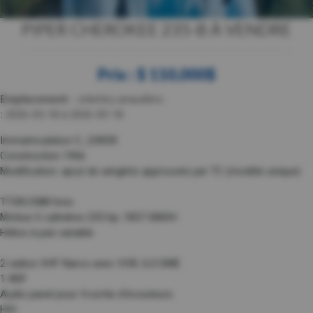
PIPER CHEROKEE 235-B À VENDRE
Prix : $ 110,000$
Emplacement :
Joliette,Lanaudière.
:
2026-05-18 à 2026-09-18.
Immatriculation C_GWGR
Construction 1966
Modification: ajout de winglets approuvée par TC (modèle unique)
TTSN:3588 hres
Moteur 6 cylindres 235 hp; 1857 SMOH
Hélice à pas variable
2 radios VHF Narco avec VOR, ILS DME
1 ADF
Audio panel pour 4 sortie d’écouteurs
HSI