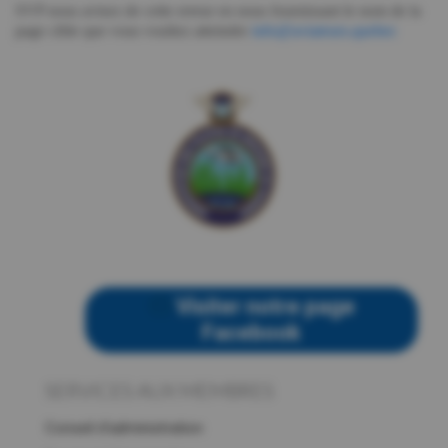
SVP nous avisez de cette erreur en nous fournissant le nom de la
page cible que vous vouliez atteindre
info@aviateurs.quebec
Visiter notre page
Facebook
SERVICES AUX MEMBRES
Conseil d’administration