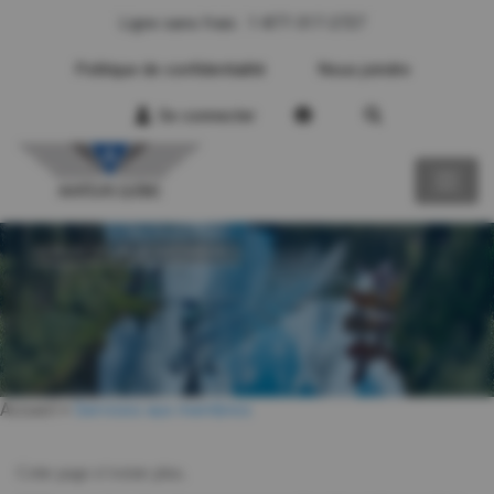
Ligne sans frais : 1-877-317-2727
Politique de confidentialité
Nous joindre
Se connecter
SERVICES AUX MEMBRES
Accueil
>
Services aux membres
Cette page n’existe plus.