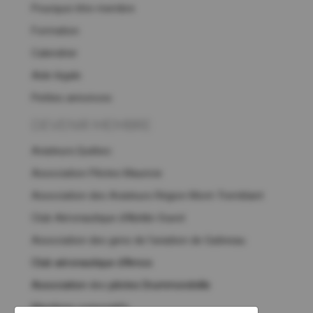
Pourquoi être membre
Formation
Calendrier
Aide légale
Petites annonces
DEVENIR MEMBRE
Aviateurs.Québec
Association Pilotes Mauricie
Association des Aviateurs Région Mont-Tremblant
Club Aéronautique d’Abitibi-Ouest
Association des gens de l’aviation de Gatineau
Club aéronautique d'Amos
Association
des
pilotes Drummondville
Membres corporatifs