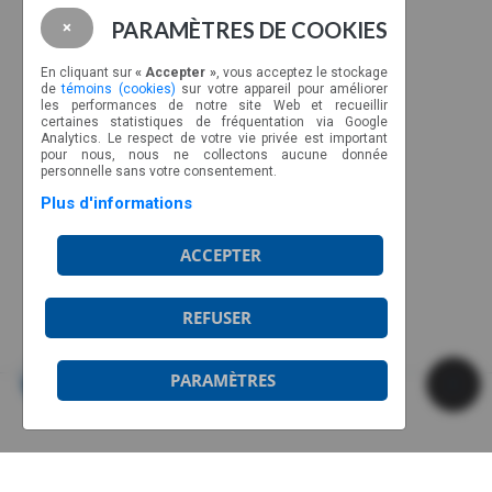
PARAMÈTRES DE COOKIES
×
NOUS JOINDRE
CP 89022, CSP Malec
En cliquant sur
« Accepter »
, vous acceptez le stockage
de
témoins (cookies)
sur votre appareil pour améliorer
Montréal, Québec, H9C 2Z3
les performances de notre site Web et recueillir
certaines statistiques de fréquentation via Google
Ligne sans frais : 1-877-317-2727
Analytics. Le respect de votre vie privée est important
info@aviateurs.quebec
pour nous, nous ne collectons aucune donnée
personnelle sans votre consentement.
Plus d'informations
HORAIRE
ACCEPTER
Du lundi au jeudi de 8h30 à 17h
Le vendredi de 8h30 à 12h
Horaire d’été:
REFUSER
Fermé les vendredis
PARAMÈTRES
© 2026 Aviateurs Québec | Copyright
Soutenu par