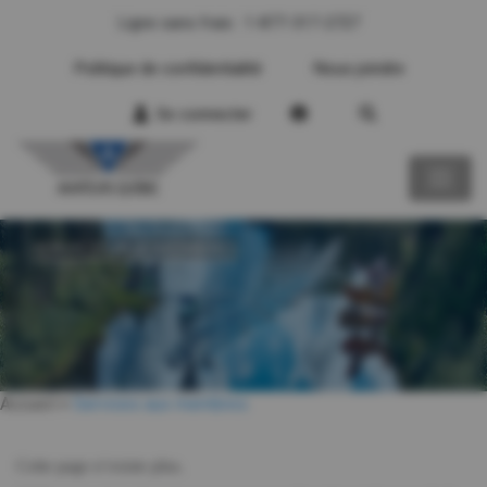
Ligne sans frais : 1-877-317-2727
Politique de confidentialité
Nous joindre
Se connecter
SERVICES AUX MEMBRES
Accueil
>
Services aux membres
Cette page n’existe plus.