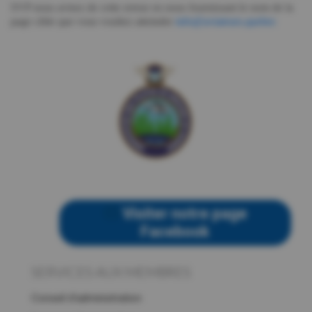
SVP nous avisez de cette erreur en nous fournissant le nom de la
page cible que vous vouliez atteindre
info@aviateurs.quebec
Visiter notre page
Facebook
SERVICES AUX MEMBRES
Conseil d’administration