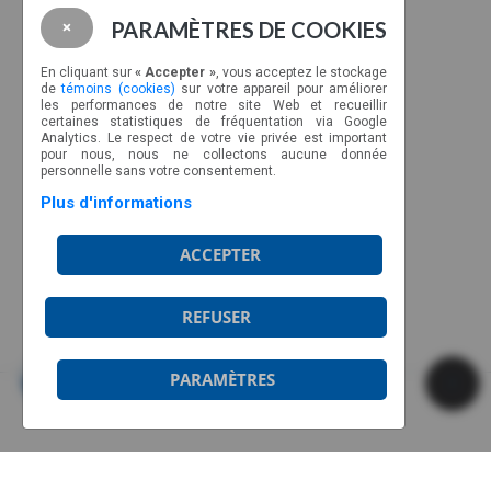
PARAMÈTRES DE COOKIES
×
NOUS JOINDRE
CP 89022, CSP Malec
En cliquant sur
« Accepter »
, vous acceptez le stockage
de
témoins (cookies)
sur votre appareil pour améliorer
Montréal, Québec, H9C 2Z3
les performances de notre site Web et recueillir
certaines statistiques de fréquentation via Google
Ligne sans frais : 1-877-317-2727
Analytics. Le respect de votre vie privée est important
info@aviateurs.quebec
pour nous, nous ne collectons aucune donnée
personnelle sans votre consentement.
Plus d'informations
HORAIRE
ACCEPTER
Du lundi au jeudi de 8h30 à 17h
Le vendredi de 8h30 à 12h
Horaire d’été:
REFUSER
Fermé les vendredis
PARAMÈTRES
© 2026 Aviateurs Québec | Copyright
Soutenu par