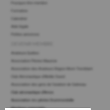
Pourquoi être membre
Formation
Calendrier
Aide légale
Petites annonces
DEVENIR MEMBRE
Aviateurs.Québec
Association Pilotes Mauricie
Association des Aviateurs Région Mont-Tremblant
Club Aéronautique d’Abitibi-Ouest
Association des gens de l’aviation de Gatineau
Club aéronautique d'Amos
Association
des
pilotes Drummondville
Membres corporatifs