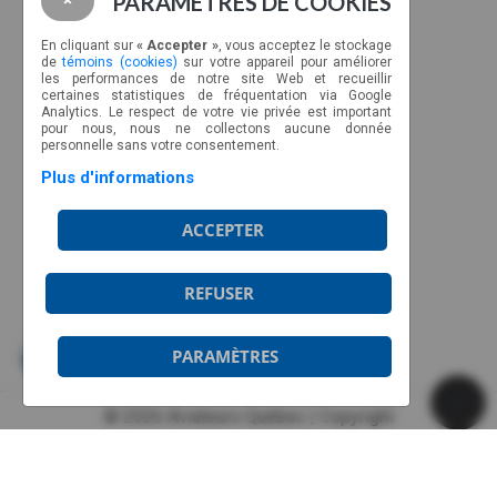
PARAMÈTRES DE COOKIES
×
Membres corporatifs
NOUS JOINDRE
En cliquant sur
« Accepter »
, vous acceptez le stockage
de
témoins (cookies)
sur votre appareil pour améliorer
les performances de notre site Web et recueillir
CP 89022, CSP Malec
certaines statistiques de fréquentation via Google
Montréal, Québec, H9C 2Z3
Analytics. Le respect de votre vie privée est important
pour nous, nous ne collectons aucune donnée
Ligne sans frais : 1-877-317-2727
personnelle sans votre consentement.
info@aviateurs.quebec
Plus d'informations
HORAIRE
ACCEPTER
Du lundi au jeudi de 8h30 à 17h
REFUSER
Le vendredi de 8h30 à 12h
Horaire d’été:
Fermé les vendredis
PARAMÈTRES
© 2026 Aviateurs Québec | Copyright
Soutenu par