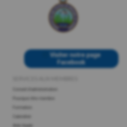
Visiter notre page
Facebook
SERVICES AUX MEMBRES
Conseil d’administration
Pourquoi être membre
Formation
Calendrier
Aide légale