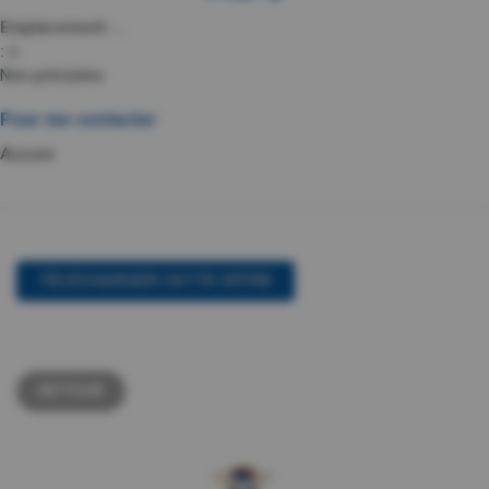
Emplacement :
,.
:
à .
Non précisées
Pour me contacter
Aucune
TÉLÉCHARGER CETTE OFFRE
RETOUR