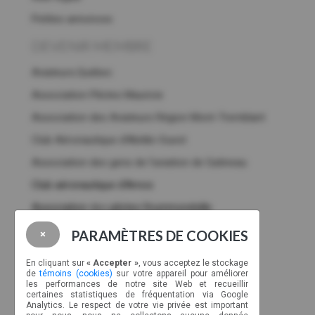
Petites annonces
DEVENIR MEMBRE
Aviateurs.Québec
Association Pilotes Mauricie
Association des Aviateurs Région Mont-Tremblant
Club Aéronautique d’Abitibi-Ouest
Association des gens de l’aviation de Gatineau
Club aéronautique d'Amos
Association
des
pilotes Drummondville
Membres corporatifs
PARAMÈTRES DE COOKIES
×
NOUS JOINDRE
En cliquant sur
« Accepter »
, vous acceptez le stockage
de
témoins (cookies)
sur votre appareil pour améliorer
CP 89022, CSP Malec
les performances de notre site Web et recueillir
certaines statistiques de fréquentation via Google
Montréal, Québec, H9C 2Z3
Analytics. Le respect de votre vie privée est important