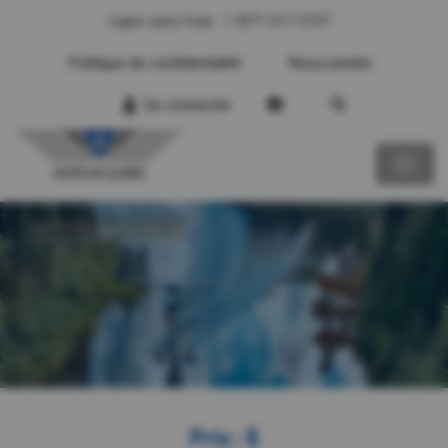
Ligne sans frais : 1-877-317-2727
Politique de confidentialité
Nous joindre
Se connecter
PETITES ANNONCES
Prix : $