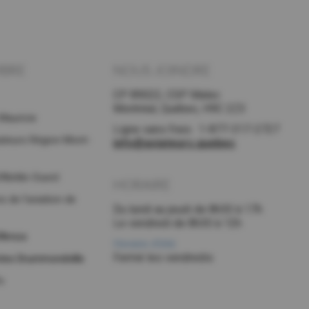
MBRE
NOUS JOINDRE
CP 89022, CSP Malec
Montréal, Québec, H9C 2Z3
Mauricie
Ligne sans frais : 1-877-317-2727
ateurs Région Mont-
info@aviateurs.quebec
Abitibi-Ouest
HORAIRE
 de l’aviation de
Du lundi au jeudi de 8h30 à 17h
Le vendredi de 8h30 à 12h
d'Amos
Horaire d’été:
Fermé les vendredis
otes Drummondville
s