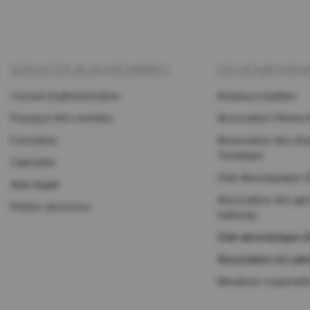
SERVICES AUX MEMBRES
DEVENIR ME
Conseil d’administration
Aviateurs.Québec
Pourquoi être membre
Association Pilotes 
Formation
Association des Avi
Tremblant
Calendrier
Club Aéronautique d’
Aide légale
Association des gens
Petites annonces
Gatineau
Club aéronautique 
Association
des
pil
Membres corporatif