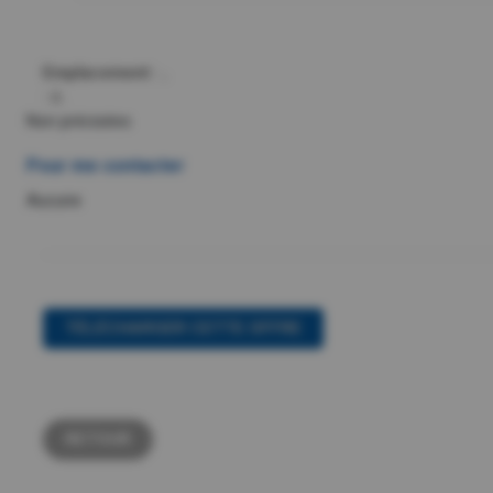
Emplacement :
,.
:
à .
Non précisées
Pour me contacter
Aucune
TÉLÉCHARGER CETTE OFFRE
RETOUR