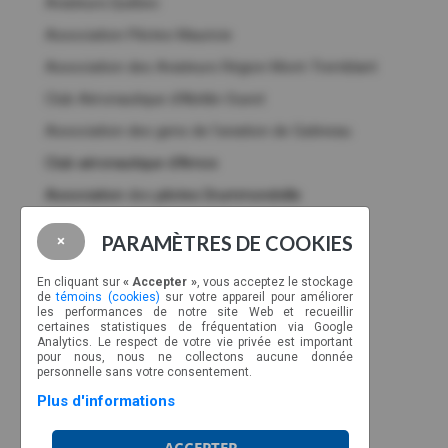
Aviateurs.Québec
Association Pilotes Mauricie
Association des Aviateurs Région Mont-Tremblant
Club Aéronautique d’Abitibi-Ouest
Association des gens de l’aviation de Gatineau
Club aéronautique d'Amos
Association
des
pilotes Drummondville
Membres corporatifs
PARAMÈTRES DE COOKIES
×
NOUS JOINDRE
En cliquant sur
« Accepter »
, vous acceptez le stockage
de
témoins (cookies)
sur votre appareil pour améliorer
CP 89022, CSP Malec
les performances de notre site Web et recueillir
Montréal, Québec, H9C 2Z3
certaines statistiques de fréquentation via Google
Analytics. Le respect de votre vie privée est important
Ligne sans frais : 1-877-317-2727
pour nous, nous ne collectons aucune donnée
info@aviateurs.quebec
personnelle sans votre consentement.
Plus d'informations
HORAIRE