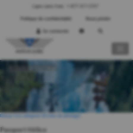
Ligne sans frais : 1-877-317-2727
Politique de confidentialité
Nous joindre
Se connecter
ÉCOLES DE PILOTAGE
Retour à la catégorie (Écoles de pilotage)
Passport Hélico