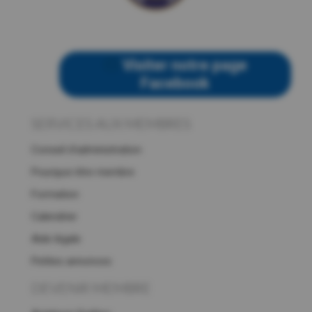
Visiter notre page
Facebook
SERVICES AUX MEMBRES
Conseil d’administration
Pourquoi être membre
Formation
Calendrier
Aide légale
Petites annonces
DEVENIR MEMBRE