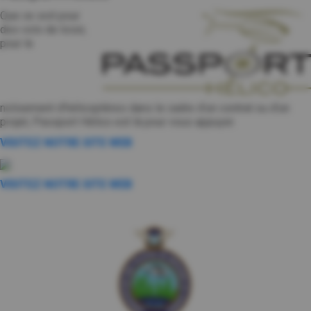
Que ce soit pour
des vols de loisir,
pour le
nolisement d’hélicoptères dans le cadre d’un contrat ou d’un
projet, Passport Hélico est là pour vous appuyer.
VISITEZ NOTRE SITE WEB
VISITEZ NOTRE SITE WEB