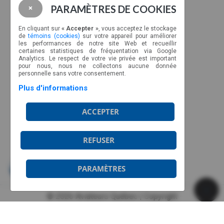
PARAMÈTRES DE COOKIES
×
Membres corporatifs
NOUS JOINDRE
En cliquant sur
« Accepter »
, vous acceptez le stockage
de
témoins (cookies)
sur votre appareil pour améliorer
les performances de notre site Web et recueillir
CP 89022, CSP Malec
certaines statistiques de fréquentation via Google
Montréal, Québec, H9C 2Z3
Analytics. Le respect de votre vie privée est important
pour nous, nous ne collectons aucune donnée
Ligne sans frais : 1-877-317-2727
personnelle sans votre consentement.
info@aviateurs.quebec
Plus d'informations
ACCEPTER
HORAIRE
Du lundi au jeudi de 8h30 à 17h
REFUSER
Le vendredi de 8h30 à 12h
Horaire d’été:
Fermé les vendredis
PARAMÈTRES
© 2026 Aviateurs Québec | Copyright