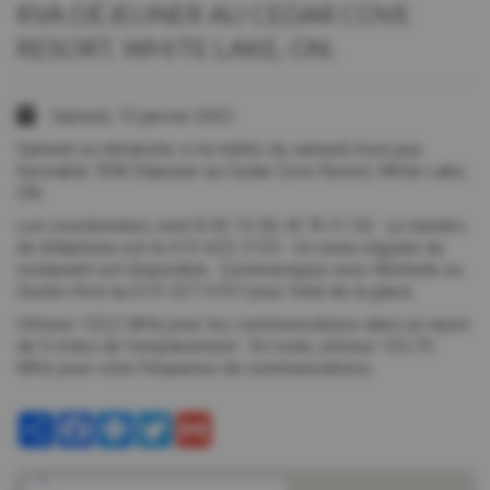
RVA DÉJEUNER AU CEDAR COVE
RESORT, WHITE LAKE, ON.
Samedi, 15 janvier 2022
Samedi ou dimanche si la météo du samedi n’est pas
favorable: RVA Déjeuner au Cedar Cove Resort, White Lake,
ON.
Les coordonnées sont N 45 15 50, W 76 31 30. Le numéro
de téléphone est le 613-623-3133. Un menu régulier du
restaurant est disponible. Communiquez avec Michelle ou
Dustin Hirst au 613-327-5757 pour l’état de la glace.
Utilisez 123,2 MHz pour les communications dans un rayon
de 5 miles de l’emplacement. En route, utilisez 122,75
MHz pour votre fréquence de communications.
Share
Facebook
Messenger
Twitter
Gmail