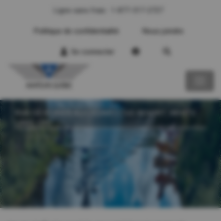
Ligne sans frais : 1-877-317-2727
Politique de confidentialité
Nous joindre
Se connecter
RVA DÉJEUNER AU CEDAR COVE RESORT, WHITE
LAKE, ON.