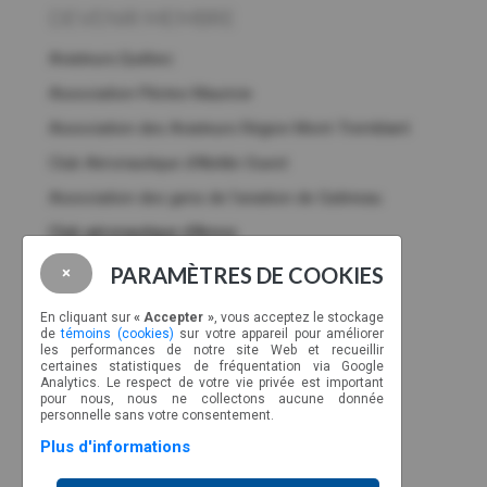
DEVENIR MEMBRE
Aviateurs.Québec
Association Pilotes Mauricie
Association des Aviateurs Région Mont-Tremblant
Club Aéronautique d’Abitibi-Ouest
Association des gens de l’aviation de Gatineau
Club aéronautique d'Amos
Association
des
pilotes Drummondville
PARAMÈTRES DE COOKIES
×
Membres corporatifs
En cliquant sur
« Accepter »
, vous acceptez le stockage
de
témoins (cookies)
sur votre appareil pour améliorer
NOUS JOINDRE
les performances de notre site Web et recueillir
certaines statistiques de fréquentation via Google
CP 89022, CSP Malec
Analytics. Le respect de votre vie privée est important
pour nous, nous ne collectons aucune donnée
Montréal, Québec, H9C 2Z3
personnelle sans votre consentement.
Ligne sans frais : 1-877-317-2727
Plus d'informations
info@aviateurs.quebec