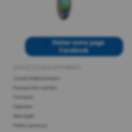
Visiter notre page
Facebook
SERVICES AUX MEMBRES
Conseil d’administration
Pourquoi être membre
Formation
Calendrier
Aide légale
Petites annonces