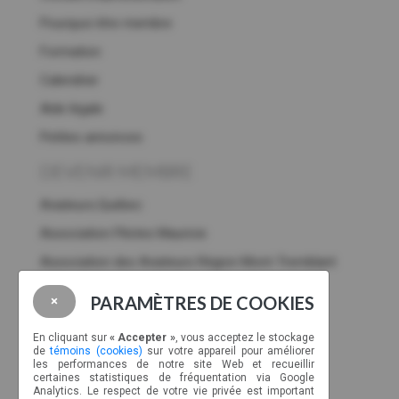
Pourquoi être membre
Formation
Calendrier
Aide légale
Petites annonces
DEVENIR MEMBRE
Aviateurs.Québec
Association Pilotes Mauricie
Association des Aviateurs Région Mont-Tremblant
Club Aéronautique d’Abitibi-Ouest
PARAMÈTRES DE COOKIES
×
Association des gens de l’aviation de Gatineau
En cliquant sur
« Accepter »
, vous acceptez le stockage
Club aéronautique d'Amos
de
témoins (cookies)
sur votre appareil pour améliorer
les performances de notre site Web et recueillir
Association
des
pilotes Drummondville
certaines statistiques de fréquentation via Google
Analytics. Le respect de votre vie privée est important