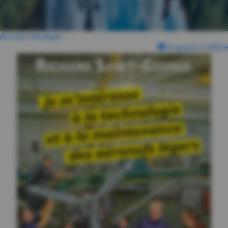
Accueil
»
Boutique
0 item(s)
|
0.00$