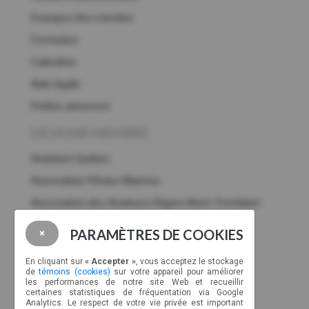
Pourquoi être membre
Formation
Calendrier
Aide légale
Petites annonces
DEVENIR MEMBRE
Aviateurs.Québec
Association Pilotes Mauricie
Association des Aviateurs Région Mont-Tremblant
Club Aéronautique d’Abitibi-Ouest
PARAMÈTRES DE COOKIES
×
Association des gens de l’aviation de Gatineau
En cliquant sur
« Accepter »
, vous acceptez le stockage
Club aéronautique d'Amos
de
témoins (cookies)
sur votre appareil pour améliorer
les performances de notre site Web et recueillir
Association
des
pilotes Drummondville
certaines statistiques de fréquentation via Google
Analytics. Le respect de votre vie privée est important