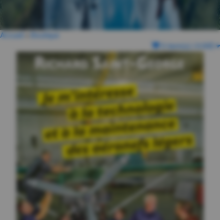
Accueil
»
Boutique
0 item(s)
|
0.00$