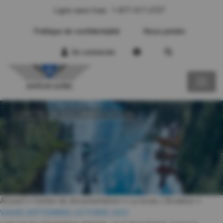
Ligne sans frais : 1-877-317-2727
Politique de confidentialité
Nous joindre
Se connecter
CENTRE DE DOCUMENTATION
Accueil
>
Centre de documentation
>
La revue L'Aviateur
>
V26N5 SEPTEMBRE-OCTOBRE 2022