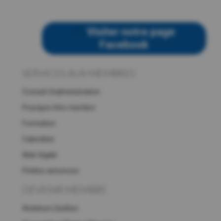
Visiter notre page
Facebook
SERVICES AUX MEMBRES
Conseil d’administration
Pourquoi être membre
Formation
Calendrier
Aide légale
Petites annonces
DEVENIR MEMBRE
Aviateurs.Québec