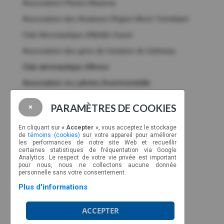
Association Pilotes Mauricie
Association des Aviateurs Région Mont-Tremblant
Club Aéronautique d’Abitibi-Ouest
Association des gens de l’aviation de Gatineau
Club aéronautique d'Amos
Association
des
pilotes Drummondville
Membres corporatifs
PARAMÈTRES DE COOKIES
×
NOUS JOINDRE
En cliquant sur
« Accepter »
, vous acceptez le stockage
CP 89022, CSP Malec
de
témoins (cookies)
sur votre appareil pour améliorer
les performances de notre site Web et recueillir
Montréal, Québec, H9C 2Z3
certaines statistiques de fréquentation via Google
Analytics. Le respect de votre vie privée est important
Ligne sans frais : 1-877-317-2727
pour nous, nous ne collectons aucune donnée
info@aviateurs.quebec
personnelle sans votre consentement.
Plus d'informations
HORAIRE
ACCEPTER
Du lundi au jeudi de 8h30 à 17h