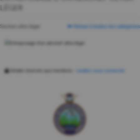
LÉGER
Section ultra-léger
Retour à toutes les catégories
Détails réservés aux membres -
veuillez vous connecter