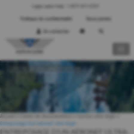
Ligne sans frais : 1-877-317-2727
Politique de confidentialité
Nous joindre
Se connecter
CENTRE DE DOCUMENTATION
Accueil
>
Centre de documentation
>
Section ultra-léger
>
Entreposage d'un aéronef ultra-léger
ENTREPOSAGE D'UN AÉRONEF ULTRA-