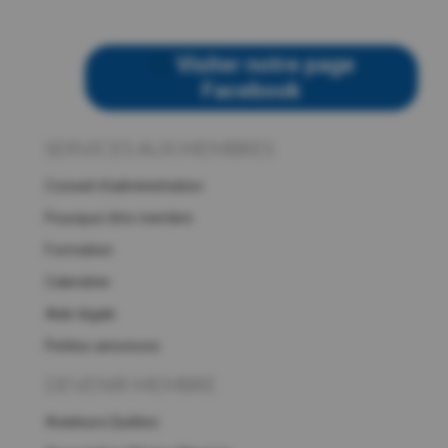
Visiter notre page
Facebook
SERVICES AUX MEMBRES
Conseil d’administration
Pourquoi être membre
Formation
Calendrier
Aide légale
Petites annonces
DEVENIR MEMBRE
Aviateurs.Québec