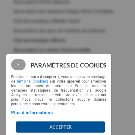
Association Pilotes Mauricie
Association des Aviateurs Région Mont-Tremblant
Club Aéronautique d’Abitibi-Ouest
Association des gens de l’aviation de Gatineau
Club aéronautique d'Amos
Association
des
pilotes Drummondville
Membres corporatifs
PARAMÈTRES DE COOKIES
×
NOUS JOINDRE
En cliquant sur
« Accepter »
, vous acceptez le stockage
CP 89022, CSP Malec
de
témoins (cookies)
sur votre appareil pour améliorer
les performances de notre site Web et recueillir
Montréal, Québec, H9C 2Z3
certaines statistiques de fréquentation via Google
Analytics. Le respect de votre vie privée est important
Ligne sans frais : 1-877-317-2727
pour nous, nous ne collectons aucune donnée
info@aviateurs.quebec
personnelle sans votre consentement.
Plus d'informations
HORAIRE
ACCEPTER
Du lundi au jeudi de 8h30 à 17h