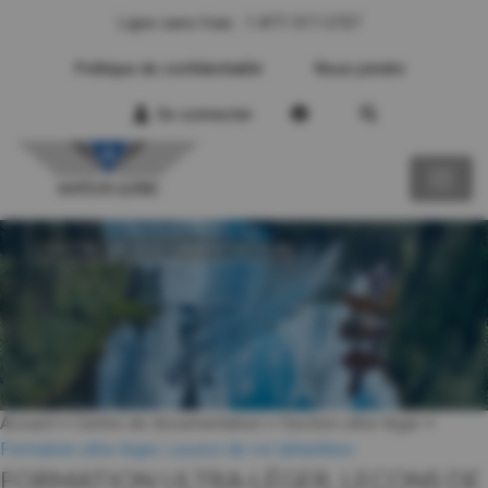
Ligne sans frais : 1-877-317-2727
Politique de confidentialité
Nous joindre
Se connecter
CENTRE DE DOCUMENTATION
Accueil
>
Centre de documentation
>
Section ultra-léger
>
Formation ultra-léger, Leçons de vol détaillées
FORMATION ULTRA-LÉGER, LEÇONS DE