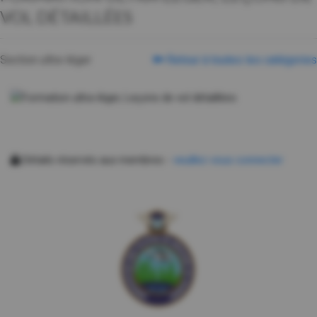
VOL DÉTAILLÉES
Section ultra-léger
Retour à toutes les catégories
Détails réservés aux membres -
veuillez vous connecter