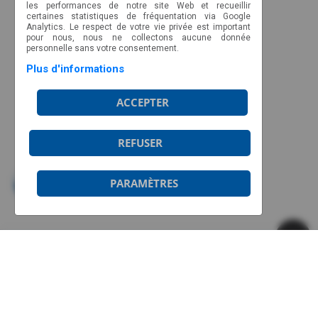
les performances de notre site Web et recueillir
NOUS JOINDRE
certaines statistiques de fréquentation via Google
Analytics. Le respect de votre vie privée est important
CP 89022, CSP Malec
pour nous, nous ne collectons aucune donnée
Montréal, Québec, H9C 2Z3
personnelle sans votre consentement.
Plus d'informations
Ligne sans frais : 1-877-317-2727
info@aviateurs.quebec
ACCEPTER
HORAIRE
REFUSER
Du lundi au jeudi de 8h30 à 17h
Le vendredi de 8h30 à 12h
PARAMÈTRES
Horaire d’été:
Fermé les vendredis
© 2026 Aviateurs Québec | Copyright
Soutenu par
, pour une gestion optimale.