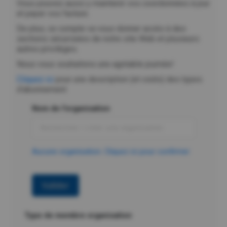
Vous pouvez aussi y maintenir vos coordonnées à jour
et payer vos facture.
De plus, ce compte va vous donner accès à des
sections sécurisées de notre site Web et plusieurs
autres privilèges.
Nous vous souhaitons une agréable journée!
Cliquez ici
pour une description (et coûts) des types
d’abonnement
Nom de l'organisation
Aucune organisation. Cliquez ici pour confirmer
Valider
Type de membre organisation