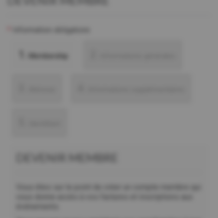
DEVENIR MEMBRE
*
Information obligatoire
1.
2.
Membership
Informations générales
3.
4.
Adresse
Informations supplémentaires
5.
Identifiant
DEVENIR MEMBRE
Vous êtes sur le point de créer un compte membre qui
vous donne accès à vos factures et inscriptions aux
événements.