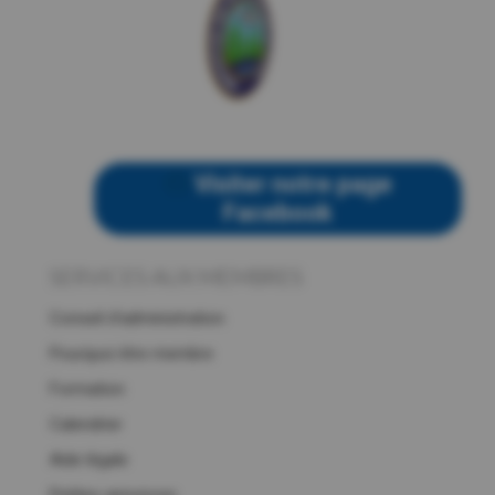
Visiter notre page
Facebook
SERVICES AUX MEMBRES
Conseil d’administration
Pourquoi être membre
Formation
Calendrier
Aide légale
Petites annonces