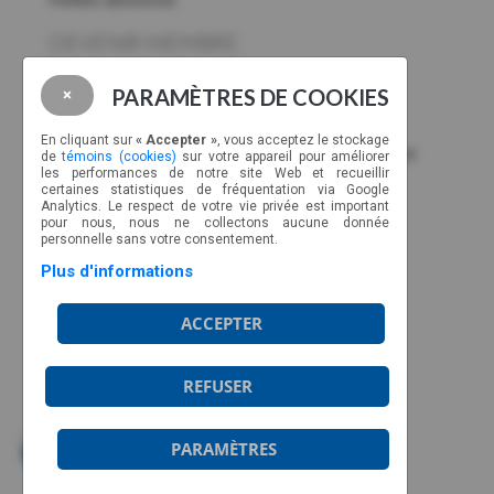
DEVENIR MEMBRE
Aviateurs.Québec
PARAMÈTRES DE COOKIES
×
Association Pilotes Mauricie
En cliquant sur
« Accepter »
, vous acceptez le stockage
Association des Aviateurs Région Mont-Tremblant
de
témoins (cookies)
sur votre appareil pour améliorer
les performances de notre site Web et recueillir
Club Aéronautique d’Abitibi-Ouest
certaines statistiques de fréquentation via Google
Analytics. Le respect de votre vie privée est important
Association des gens de l’aviation de Gatineau
pour nous, nous ne collectons aucune donnée
personnelle sans votre consentement.
Club aéronautique d'Amos
Plus d'informations
Association
des
pilotes Drummondville
ACCEPTER
Membres corporatifs
NOUS JOINDRE
REFUSER
CP 89022, CSP Malec
Montréal, Québec, H9C 2Z3
PARAMÈTRES
Ligne sans frais : 1-877-317-2727
info@aviateurs.quebec