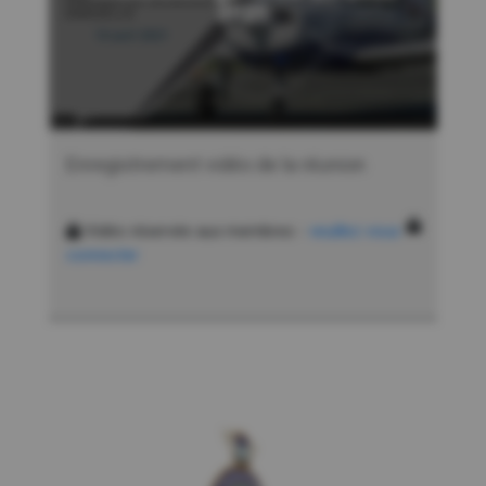
2021
Enregistrement vidéo de la réunion
Vidéo réservée aux membres -
veuillez vous
connecter